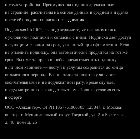
тратите много времени на поиск и вручную поднимаете
и трудоустройства. Преимущества подписки, указанные
резюме
на странице, рассчитаны на основе данных в среднем в неделю
после её покупки согласно
хотите сравнить себя с конкурентами и оценить шансы
исследованию
Подключая hh PRO, вы подтверждаете, что ознакомились
с условиями подписки и согласны с ними. Подписка даёт доступ
к функциям сервиса на срок, указанный при оформлении. Если
не отменить подписку, она автоматически продлится на тот же
срок. Вы имеете право в любое время отменить подписку
в личном кабинете — доступ к услугам сохранится до конца
оплаченного периода. Все платежи за подписку являются
окончательными и не подлежат возврату, кроме случаев,
предусмотренных законодательством. Полные условия есть
в оферте
ООО «Хэдхантер», ОГРН 1067761906805, 125047, г. Москва,
вн. тер. г. Муниципальный округ Тверской, ул. 2-я Брестская,
д. 48, помещ. 25