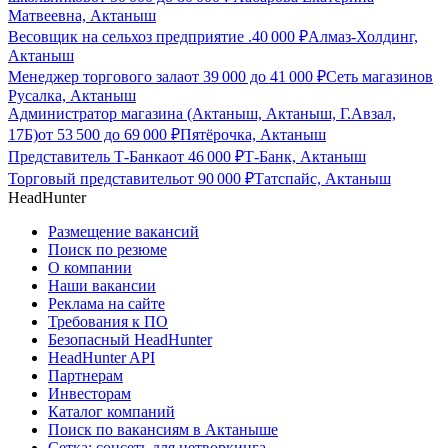
Матвеевна, Актаныш
Весовщик на сельхоз предприятие .
40 000
₽
Алмаз-Холдинг,
Актаныш
Менеджер торгового зала
от
39 000
до
41 000
₽
Сеть магазинов
Русалка, Актаныш
Администратор магазина (Актаныш, Актаныш, Г.Авзал,
17Б)
от
53 500
до
69 000
₽
Пятёрочка, Актаныш
Представитель Т-Банка
от
46 000
₽
Т-Банк, Актаныш
Торговый представитель
от
90 000
₽
Татспайс, Актаныш
HeadHunter
Размещение вакансий
Поиск по резюме
О компании
Наши вакансии
Реклама на сайте
Требования к ПО
Безопасный HeadHunter
HeadHunter API
Партнерам
Инвесторам
Каталог компаний
Поиск по вакансиям в Актаныше
Сетка: соцсеть для нетворкинга