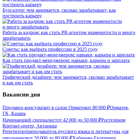
Бухгалтер: чем занимается, сколько зарабатывает, как
построить карьеру
Работа за кадром: как стать PR-агентом знаменитости и много
зарабатывать
Советы: как выбрать профессию в 2025 году
Как стать продакт-менеджером: навыки, карьера и зарплата
Графический дизайнер: чем занимается, сколько зарабатывает
и как им стать
Вакансии дня
Продавец-консультант в салон Орматек
от
80 000
₽
Орматек,
ГК, Казань
Начинающий специалист
от
42 000
до
50 000
₽
Ростелеком
Контакт-центр, Актаныш
Репетитор/преподаватель русского языка и литературы для
школьников
от
50 000
до
80 000
₽
Хабарова Екатерина