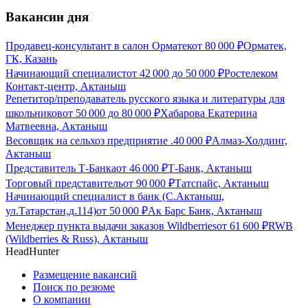
Вакансии дня
Продавец-консультант в салон Орматек
от
80 000
₽
Орматек,
ГК, Казань
Начинающий специалист
от
42 000
до
50 000
₽
Ростелеком
Контакт-центр, Актаныш
Репетитор/преподаватель русского языка и литературы для
школьников
от
50 000
до
80 000
₽
Хабарова Екатерина
Матвеевна, Актаныш
Весовщик на сельхоз предприятие .
40 000
₽
Алмаз-Холдинг,
Актаныш
Представитель Т-Банка
от
46 000
₽
Т-Банк, Актаныш
Торговый представитель
от
90 000
₽
Татспайс, Актаныш
Начинающий специалист в банк (С.Актаныш,
ул.Татарстан,д.114)
от
50 000
₽
Ак Барс Банк, Актаныш
Менеджер пункта выдачи заказов Wildberries
от
61 600
₽
RWB
(Wildberries & Russ), Актаныш
HeadHunter
Размещение вакансий
Поиск по резюме
О компании