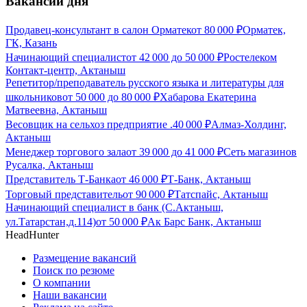
Вакансии дня
Продавец-консультант в салон Орматек
от
80 000
₽
Орматек,
ГК, Казань
Начинающий специалист
от
42 000
до
50 000
₽
Ростелеком
Контакт-центр, Актаныш
Репетитор/преподаватель русского языка и литературы для
школьников
от
50 000
до
80 000
₽
Хабарова Екатерина
Матвеевна, Актаныш
Весовщик на сельхоз предприятие .
40 000
₽
Алмаз-Холдинг,
Актаныш
Менеджер торгового зала
от
39 000
до
41 000
₽
Сеть магазинов
Русалка, Актаныш
Представитель Т-Банка
от
46 000
₽
Т-Банк, Актаныш
Торговый представитель
от
90 000
₽
Татспайс, Актаныш
Начинающий специалист в банк (С.Актаныш,
ул.Татарстан,д.114)
от
50 000
₽
Ак Барс Банк, Актаныш
HeadHunter
Размещение вакансий
Поиск по резюме
О компании
Наши вакансии