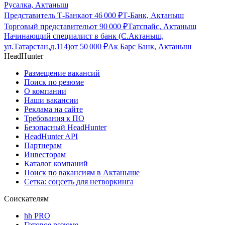
Русалка, Актаныш
Представитель Т-Банка
от
46 000
₽
Т-Банк, Актаныш
Торговый представитель
от
90 000
₽
Татспайс, Актаныш
Начинающий специалист в банк (С.Актаныш,
ул.Татарстан,д.114)
от
50 000
₽
Ак Барс Банк, Актаныш
HeadHunter
Размещение вакансий
Поиск по резюме
О компании
Наши вакансии
Реклама на сайте
Требования к ПО
Безопасный HeadHunter
HeadHunter API
Партнерам
Инвесторам
Каталог компаний
Поиск по вакансиям в Актаныше
Сетка: соцсеть для нетворкинга
Соискателям
hh PRO
Готовое резюме