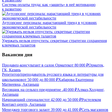
Система оплаты труда: как «зашить» в неё мотивацию
к развитию
Аутсорсинг персонала: нарастающий тренд в условиях
экономической нестабильности
Удержать нельзя отпустить: секретные стратегии сохранения
ключевых талантов
Вакансии дня
Продавец-консультант в салон Орматек
от
80 000
₽
Орматек,
ГК, Казань
Репетитор/преподаватель русского языка и литературы для
школьников
от
50 000
до
80 000
₽
Хабарова Екатерина
Матвеевна, Актаныш
Весовщик на сельхоз предприятие .
40 000
₽
Алмаз-Холдинг,
Актаныш
Начинающий специалист
от
42 000
до
50 000
₽
Ростелеком
Контакт-центр, Актаныш
Менеджер торгового зала
от
39 000
до
41 000
₽
Сеть магазинов