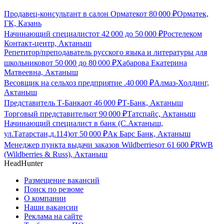
Продавец-консультант в салон Орматек
от
80 000
₽
Орматек,
ГК, Казань
Начинающий специалист
от
42 000
до
50 000
₽
Ростелеком
Контакт-центр, Актаныш
Репетитор/преподаватель русского языка и литературы для
школьников
от
50 000
до
80 000
₽
Хабарова Екатерина
Матвеевна, Актаныш
Весовщик на сельхоз предприятие .
40 000
₽
Алмаз-Холдинг,
Актаныш
Представитель Т-Банка
от
46 000
₽
Т-Банк, Актаныш
Торговый представитель
от
90 000
₽
Татспайс, Актаныш
Начинающий специалист в банк (С.Актаныш,
ул.Татарстан,д.114)
от
50 000
₽
Ак Барс Банк, Актаныш
Менеджер пункта выдачи заказов Wildberries
от
61 600
₽
RWB
(Wildberries & Russ), Актаныш
HeadHunter
Размещение вакансий
Поиск по резюме
О компании
Наши вакансии
Реклама на сайте