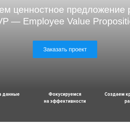
ем ценностное предложение 
VP — Employee Value Propositi
Заказать проект
а данные
Фокусируемся
Создаем к
на эффективности
ра