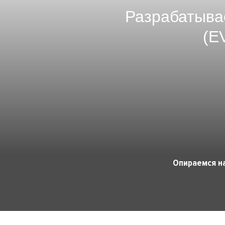
Разрабатыва
(E
Опираемся н