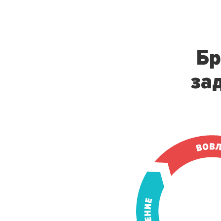
Бр
за