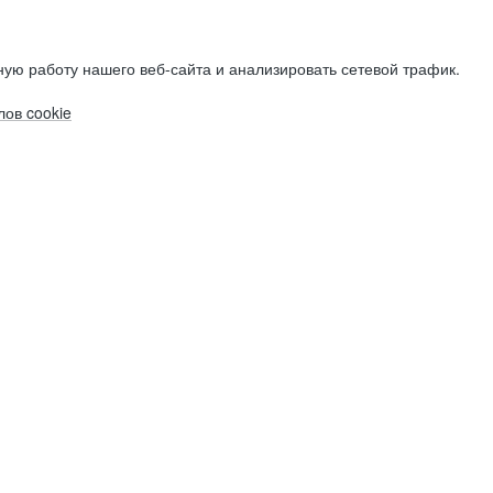
ую работу нашего веб-сайта и анализировать сетевой трафик.
ов cookie
Электронная почта (рабочая)
Электронная почта (рабочая)
Электронная почта (рабочая)
Фамилия
Фамилия
Фамилия
Имя
Имя
Имя
Компания
Компания
Компания