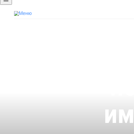
Бренд работодателя
Портфолио
Брендированная страница компан
п
им