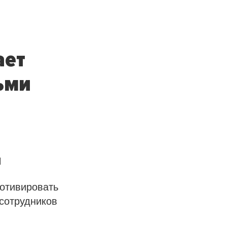
ает
ьми
и
мотивировать
сотрудников