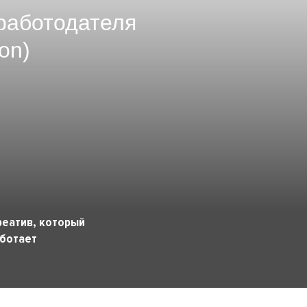
работодателя
on)
реатив, который
ботает