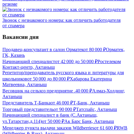
резюме
Звонок с незнакомого номера: как отличить работодателя
от спамера
Вакансии дня
Продавец-консультант в салон Орматек
от
80 000
₽
Орматек,
ГК, Казань
Начинающий специалист
от
42 000
до
50 000
₽
Ростелеком
Контакт-центр, Актаныш
Репетитор/преподаватель русского языка и литературы для
школьников
от
50 000
до
80 000
₽
Хабарова Екатерина
Матвеевна, Актаныш
Весовщик на сельхоз предприятие .
40 000
₽
Алмаз-Холдинг,
Актаныш
Представитель Т-Банка
от
46 000
₽
Т-Банк, Актаныш
Торговый представитель
от
90 000
₽
Татспайс, Актаныш
Начинающий специалист в банк (С.Актаныш,
ул.Татарстан,д.114)
от
50 000
₽
Ак Барс Банк, Актаныш
Менеджер пункта выдачи заказов Wildberries
от
61 600
₽
RWB
(Wildberries & Russ), Актаныш