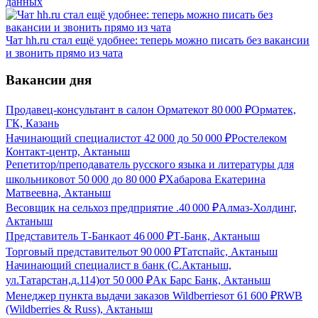
данных
Чат hh.ru стал ещё удобнее: теперь можно писать без вакансии
и звонить прямо из чата
Вакансии дня
Продавец-консультант в салон Орматек
от
80 000
₽
Орматек,
ГК, Казань
Начинающий специалист
от
42 000
до
50 000
₽
Ростелеком
Контакт-центр, Актаныш
Репетитор/преподаватель русского языка и литературы для
школьников
от
50 000
до
80 000
₽
Хабарова Екатерина
Матвеевна, Актаныш
Весовщик на сельхоз предприятие .
40 000
₽
Алмаз-Холдинг,
Актаныш
Представитель Т-Банка
от
46 000
₽
Т-Банк, Актаныш
Торговый представитель
от
90 000
₽
Татспайс, Актаныш
Начинающий специалист в банк (С.Актаныш,
ул.Татарстан,д.114)
от
50 000
₽
Ак Барс Банк, Актаныш
Менеджер пункта выдачи заказов Wildberries
от
61 600
₽
RWB
(Wildberries & Russ), Актаныш