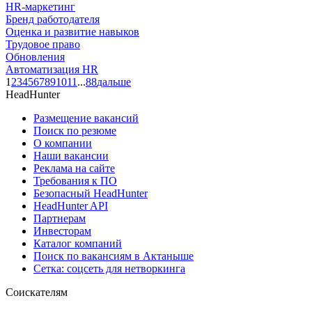
HR-маркетинг
Бренд работодателя
Оценка и развитие навыков
Трудовое право
Обновления
Автоматизация HR
1
2
3
4
5
6
7
8
9
10
11
...
88
дальше
HeadHunter
Размещение вакансий
Поиск по резюме
О компании
Наши вакансии
Реклама на сайте
Требования к ПО
Безопасный HeadHunter
HeadHunter API
Партнерам
Инвесторам
Каталог компаний
Поиск по вакансиям в Актаныше
Сетка: соцсеть для нетворкинга
Соискателям