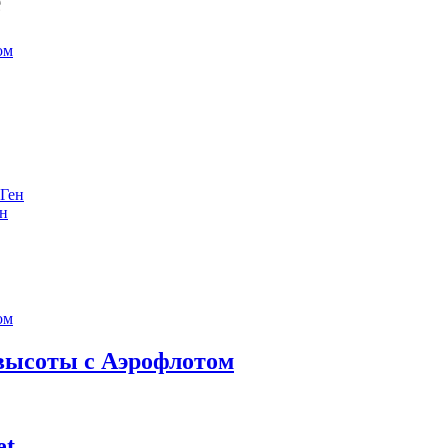
е
ен
 высоты с Аэрофлотом
et