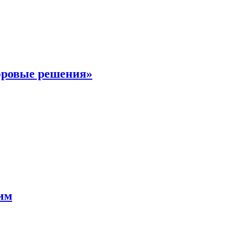
фровые решения»
мим