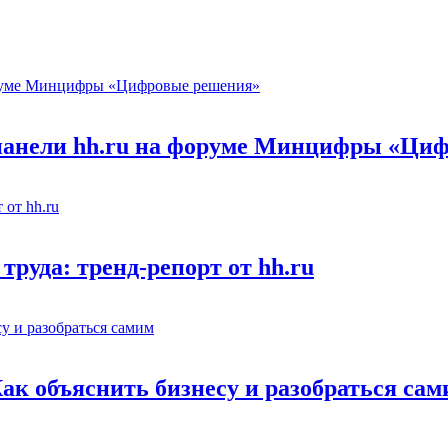
 панели hh.ru на форуме Минцифры «Ци
труда: тренд-репорт от hh.ru
Как объяснить бизнесу и разобраться са