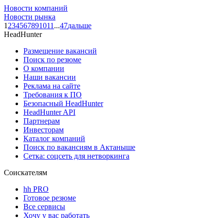
Новости компаний
Новости рынка
1
2
3
4
5
6
7
8
9
10
11
...
47
дальше
HeadHunter
Размещение вакансий
Поиск по резюме
О компании
Наши вакансии
Реклама на сайте
Требования к ПО
Безопасный HeadHunter
HeadHunter API
Партнерам
Инвесторам
Каталог компаний
Поиск по вакансиям в Актаныше
Сетка: соцсеть для нетворкинга
Соискателям
hh PRO
Готовое резюме
Все сервисы
Хочу у вас работать