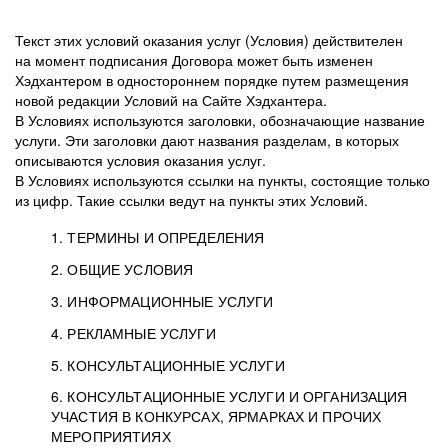
Текст этих условий оказания услуг (Условия) действителен
на момент подписания Договора может быть изменен
Хэдхантером в одностороннем порядке путем размещения
новой редакции Условий на Сайте Хэдхантера.
В Условиях используются заголовки, обозначающие название
услуги. Эти заголовки дают названия разделам, в которых
описываются условия оказания услуг.
В Условиях используются ссылки на пункты, состоящие только
из цифр. Такие ссылки ведут на пункты этих Условий.
1. ТЕРМИНЫ И ОПРЕДЕЛЕНИЯ
2. ОБЩИЕ УСЛОВИЯ
3. ИНФОРМАЦИОННЫЕ УСЛУГИ
1.1. Хэдхантер, или
Хэдхантер, ООО
4. РЕКЛАМНЫЕ УСЛУГИ
HeadHunter, или
«Хэдхантер», ИНН
2.1. Типы и статусы регистрации
5. КОНСУЛЬТАЦИОННЫЕ УСЛУГИ
Исполнитель
7718620740, адрес:
Типы регистрации
3.1. Предоставление доступа к базе данных
2.2. Активация услуг
6. КОНСУЛЬТАЦИОННЫЕ УСЛУГИ И ОРГАНИЗАЦИЯ
125047, г. Москва,
резюме с предложениями Соискателей
Описание и активация
УЧАСТИЯ В КОНКУРСАХ, ЯРМАРКАХ И ПРОЧИХ
2.1.1. Заказчику может быть присвоен один
4.0. Общие условия оказания рекламных услуг
внутригородская
о трудоустройстве с возможностью просмотра
МЕРОПРИЯТИЯХ
из Типов регистраций.
территория
4.0.1. Хэдхантер оказывает Заказчику услугу