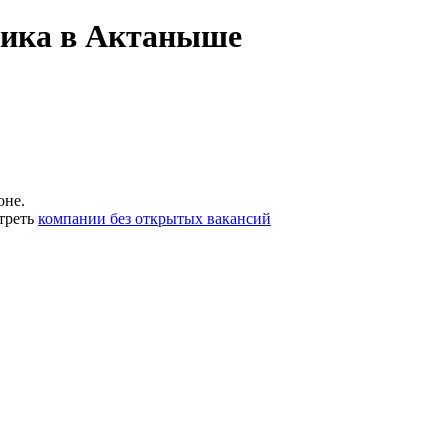
тика в Актаныше
оне.
треть
компании без открытых вакансий