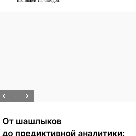
настоящей ИТ-звездой.
/
От шашлыков
до предиктивной аналитики: