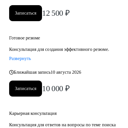
• Нефтегаз и энергетика
12 500
₽
• Строительство и девелопмент
Записаться
• Товары повседневного спроса (FMCG) и дистрибуция
• Логистика, закупки, управление цепями поставок
• Эксплуатация недвижимости и АХО
Готовое резюме
• Управление персоналом
• Юриспруденция и правовое сопровождение бизнеса
Консультация для создания эффективного резюме.
Развернуть
Ко мне приходят, чтобы разобраться в карьерной ситуации
и принять собственное, выверенное решение.
Ближайшая запись
10 августа 2026
10 000
₽
Записаться
Карьерная консультация
Консультация для ответов на вопросы по теме поиска