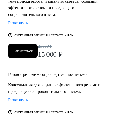
теме поиска работы и развития карьеры, создания
требований рынка.
эффективного резюме и продающего
• Сформулировать карьерную цель и выстроить логику
сопроводительного письма.
следующего шага.
Развернуть
• Подготовить резюме и сопроводительное письмо под
конкретную цель.
Ближайшая запись
10 августа 2026
• Подготовить к интервью и внутренним конкурсам,
включая оценочные процедуры.
21 500
₽
Записаться
• Отработать самопрезентацию, сложные вопросы и
15 000
₽
переговорную позицию.
• Сопроводить переход между государственным и
коммерческим сектором: адаптировать позиционирование
Готовое резюме + сопроводительное письмо
и аргументацию с учётом специфики обеих сторон.
Консультация для создания эффективного резюме и
продающего сопроводительного письма.
Кому могу помочь
Руководителям и экспертам из отраслей и
Развернуть
функциональных направлений:
Ближайшая запись
10 августа 2026
• Промышленность и производство