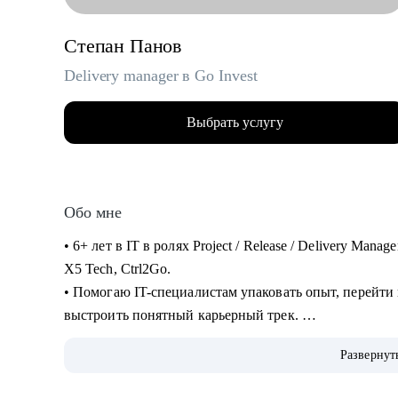
Степан Панов
Delivery manager в Go Invest
Выбрать услугу
Обо мне
• 6+ лет в IT в ролях Project / Release / Delivery Man
X5 Tech, Ctrl2Go.
• Помогаю IT-специалистам упаковать опыт, перейти
выстроить понятный карьерный трек.
• Обучение и сертификаты:
Развернут
• 2024 — ITSM. Основы управления ИТ-услугами
• 2023 — «Поколение Python: курс для продвинутых