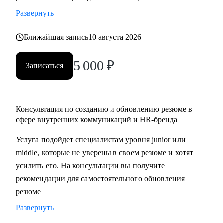
• разработать стратегию поиска работы или роста внутри
Развернуть
вашей компании
• помочь разобраться с нюансами работы по этим
Ближайшая запись
10 августа 2026
направлениями и с тем, как это устроено в различных
5 000
₽
компаниях и отраслях
Записаться
• проанализировать ваше текущее резюме и дать советы
Кому могу помочь:
Консультация по созданию и обновлению резюме в
• специалистам, которые хотят развиваться в сфере
сфере внутренних коммуникаций и HR-бренда
внутренних коммуникаций, HR-бренда, корпоративных
Услуга подойдет специалистам уровня junior или
мероприятий, комьюнити-менеджмента
middle, которые не уверены в своем резюме и хотят
• тем, кто хочет сменить карьерный трек и перейти во
усилить его. На консультации вы получите
внутриком, HR-бренд и корпоративный ивент
рекомендации для самостоятельного обновления
• специалистам уровня Junior и Middle: внутренние
резюме
коммуникации, HR-бренд, event-менеджер
Развернуть