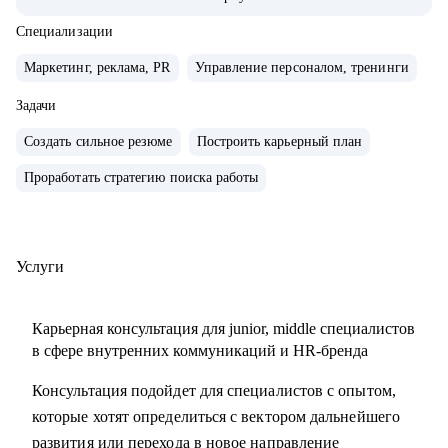
компаниях с нуля, создавал и внедрял EVP, и новые
концепции бренда работодателя
Специализации
• организовывал различные мероприятия от 10 до 1000
Маркетинг, реклама, PR
Управление персоналом, тренинги
человек для внешних и внутренних участников
• сейчас развиваю бренд работодателя в лидере HR-tech
Задачи
России.
Создать сильное резюме
Построить карьерный план
• спикер профильных конференций и эксперт в области
Проработать стратегию поиска работы
развития HR-бренда
С чем помогу:
• сформулировать карьерную цель и разработать план для
Услуги
ее достижения
• определить ваши сильные стороны и навыки,
Карьерная консультация для junior, middle специалистов
необходимые для достижения этой цели
в сфере внутренних коммуникаций и HR-бренда
• подготовиться к карьерному переходу в сферу
Консультация подойдет для специалистов с опытом,
внутренних коммуникаций, HR-бренда или
которые хотят определиться с вектором дальнейшего
корпоративного event-менеджера, особенно в ИТ-сферу
развития или перехода в новое направление
• подготовить или переработать кейсы для поиска работы