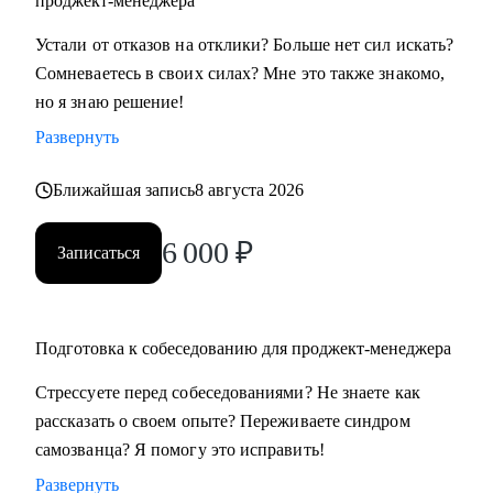
проджект-менеджера
• Всем, кто хочет освоить профессию проджект-менеджера
Устали от отказов на отклики? Больше нет сил искать?
с нуля
Сомневаетесь в своих силах? Мне это также знакомо,
• Проджект-менеджерам бизнеc-проектов в сферах:
но я знаю решение!
розничной торговли, электронной коммерции, финтеха и
Развернуть
информационной безопасности
• Руководителям, задумавшимся о внедрении проектного
Ближайшая запись
8 августа 2026
офиса
• Всем, кто хочет сменить карьеру и не знает с чего начать
6 000
₽
Записаться
• Тем, кто не ищет "успешный успех", а готов планомерно
и упорно работать над собой
Подготовка к собеседованию для проджект-менеджера
Стрессуете перед собеседованиями? Не знаете как
рассказать о своем опыте? Переживаете синдром
самозванца? Я помогу это исправить!
Развернуть