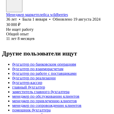
Менеджер маркетплейса wildberries
36
лет
•
Была
1 января
•
Обновлено
19 августа 2024
30 000
₽
Не ищет работу
Общий опыт
11
лет
8
месяцев
Другие пользователи ищут
бухгалтер по банковским операциям
бухгалтер по взаиморасчетам
бухгалтер по работе с поставщиками
бухгалтер по реализации
бухгалтер-кассир
главный бухгалтер
заместитель главного бухгалтера
менеджер по обслуживанию клиентов
менеджер по привлечению клиентов
менеджер по сопровождению клиентов
помощник бухгалтера