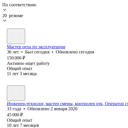
По соответствию
20 резюме
Мастер цеха по эксплуатации
36
лет
•
Был
сегодня
•
Обновлено
сегодня
150 000
₽
Активно ищет работу
Общий опыт
11
лет
3
месяца
Инженер-технолог, мастер смены, контролер отк, Оператор ст
33
года
•
Обновлено
2 января 2020
45 000
₽
Общий опыт
10
лет
7
месяцев