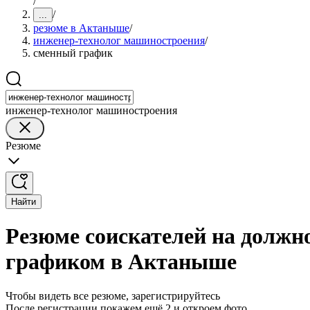
/
/
...
резюме в Актаныше
/
инженер-технолог машиностроения
/
сменный график
инженер-технолог машиностроения
Резюме
Найти
Резюме соискателей на должн
графиком в Актаныше
Чтобы видеть все резюме, зарегистрируйтесь
После регистрации покажем ещё 2 и откроем фото