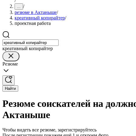
/
/
...
резюме в Актаныше
/
креативный копирайтер
/
проектная работа
креативный копирайтер
Резюме
Найти
Резюме соискателей на должн
Актаныше
Чтобы видеть все резюме, зарегистрируйтесь
После регистрации покажем ещё 1 и откроем фото