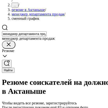
/
/
...
резюме в Актаныше
/
менеджер департамента продаж
/
сменный график
менеджер департамента продаж
Резюме
Найти
Резюме соискателей на должн
в Актаныше
Чтобы видеть все резюме, зарегистрируйтесь
После регистрации покажем ещё 83 и откроем фото