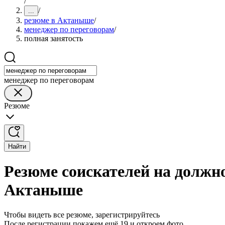
/
/
...
резюме в Актаныше
/
менеджер по переговорам
/
полная занятость
менеджер по переговорам
Резюме
Найти
Резюме соискателей на должно
Актаныше
Чтобы видеть все резюме, зарегистрируйтесь
После регистрации покажем ещё 19 и откроем фото