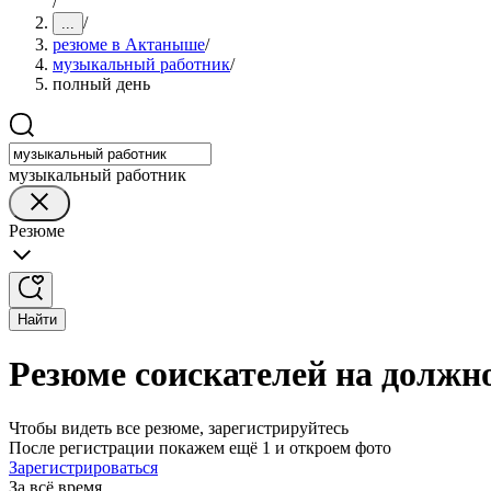
/
/
...
резюме в Актаныше
/
музыкальный работник
/
полный день
музыкальный работник
Резюме
Найти
Резюме соискателей на должн
Чтобы видеть все резюме, зарегистрируйтесь
После регистрации покажем ещё 1 и откроем фото
Зарегистрироваться
За всё время