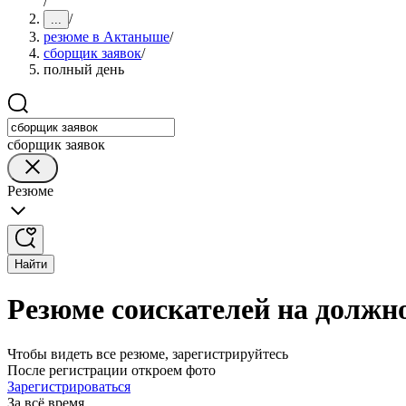
/
/
...
резюме в Актаныше
/
сборщик заявок
/
полный день
сборщик заявок
Резюме
Найти
Резюме соискателей на должн
Чтобы видеть все резюме, зарегистрируйтесь
После регистрации откроем фото
Зарегистрироваться
За всё время