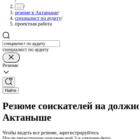
/
/
...
резюме в Актаныше
/
специалист по аудиту
/
проектная работа
специалист по аудиту
Резюме
Найти
Резюме соискателей на должно
Актаныше
Чтобы видеть все резюме, зарегистрируйтесь
После регистрации покажем ещё 3 и откроем фото