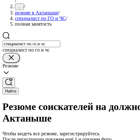
/
/
...
резюме в Актаныше
/
специалист по ГО и ЧС
/
полная занятость
специалист по го и чс
Резюме
Найти
Резюме соискателей на должно
Актаныше
Чтобы видеть все резюме, зарегистрируйтесь
После регистрации покажем ещё 1 и откроем фото