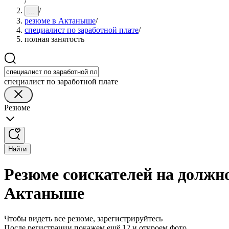
/
/
...
резюме в Актаныше
/
специалист по заработной плате
/
полная занятость
специалист по заработной плате
Резюме
Найти
Резюме соискателей на должно
Актаныше
Чтобы видеть все резюме, зарегистрируйтесь
После регистрации покажем ещё 12 и откроем фото