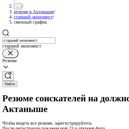
/
/
...
резюме в Актаныше
/
старший экономист
/
сменный график
старший экономист
Резюме
Найти
Резюме соискателей на должн
Актаныше
Чтобы видеть все резюме, зарегистрируйтесь
После регистрации покажем ещё 23 и откроем фото