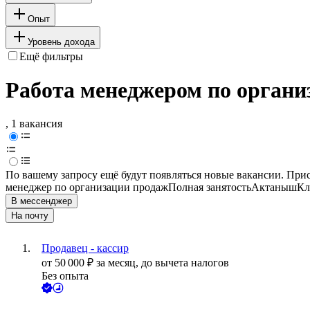
Опыт
Уровень дохода
Ещё фильтры
Работа менеджером по органи
, 1 вакансия
По вашему запросу ещё будут появляться новые вакансии. При
менеджер по организации продаж
Полная занятость
Актаныш
Кл
В мессенджер
На почту
Продавец - кассир
от
50 000
₽
за месяц,
до вычета налогов
Без опыта