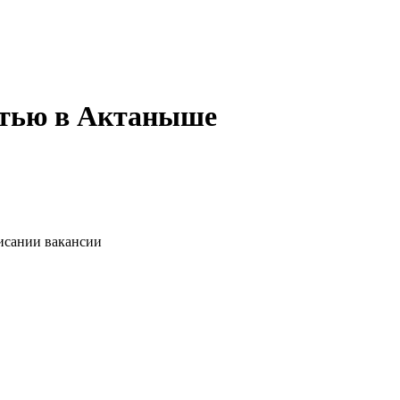
остью в Актаныше
писании вакансии