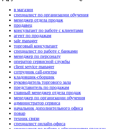
в магазин
специалист по организации обучения
менеджер отдела продаж
продавец
консультант по работе с клиентами
агент по продажам
sale manager
торговый консультант
специалист по работе с банками
менеджер по персоналу
оператор сервисной службы
client service manager
сотрудник call-центра
кладовщик-сборщик
руководитель торгового зала
представитель по продажам
главный менеджер отдела продаж
менеджер по организации обучения
администратор сервиса
начальник дополнительного офиса
повар
техник связи
специалист онлайн-офиса
специалист по работе с обращениями граждан