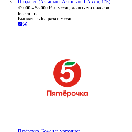
Продавец (Актаныш, Актаныш, Г.Авзал, 17Б)
43 000
–
58 000
₽
за месяц,
до вычета налогов
Без опыта
Выплаты: Два раза в месяц
Пятёрочка. Команда магазинов