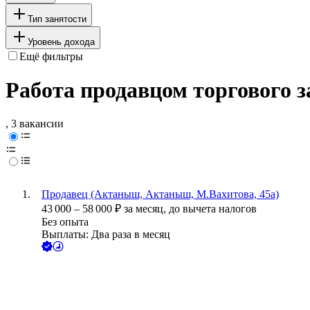
Тип занятости
Уровень дохода
Ещё фильтры
Работа продавцом торгового 
, 3 вакансии
Продавец (Актаныш, Актаныш, М.Вахитова, 45а)
43 000
–
58 000
₽
за месяц,
до вычета налогов
Без опыта
Выплаты: Два раза в месяц