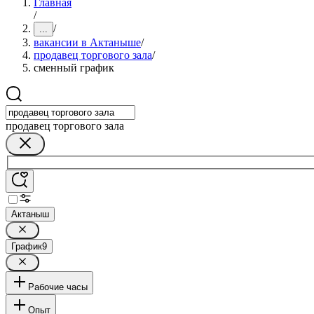
Главная
/
/
...
вакансии в Актаныше
/
продавец торгового зала
/
сменный график
продавец торгового зала
Актаныш
График
9
Рабочие часы
Опыт