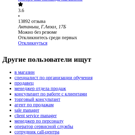
3.6
•
13892
отзыва
Актаныш, Г.Авзал, 17Б
Можно без резюме
Откликнитесь среди первых
Откликнуться
Другие пользователи ищут
в магазин
специалист по организации обучения
продавец
менеджер отдела продаж
консультант по работе с клиентами
торговый консультант
агент по продажам
sale manager
client service manager
менеджер по персоналу
оператор сервисной службы
сотрудник call-центра