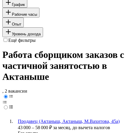
График
Рабочие часы
Опыт
Уровень дохода
Ещё фильтры
Работа сборщиком заказов с
частичной занятостью в
Актаныше
, 2 вакансии
Продавец (Актаныш, Актаныш, М.Вахитова, 45а)
43 000
–
58 000
₽
за месяц,
до вычета налогов