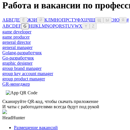
Работа и вакансии по профес
А
Б
В
Г
Д
Е
Ж
З
И
К
Л
М
Н
О
П
Р
С
Т
У
Ф
Х
Ц
Ч
Ш
Э
Ю
#
Ё
Й
Щ
Ы
Я
A
B
C
D
E
F
H
I
J
K
L
M
N
O
P
Q
R
S
T
U
V
W
X
G
Y
Z
game developer
game producer
general director
general manager
Golang-разработчик
Go-разработчик
graphic designer
group brand manager
group key account manager
group product manager
GR-менеджер
Сканируйте QR-код, чтобы скачать приложение
И чаты с работодателями всегда будут под рукой
HeadHunter
Размещение вакансий