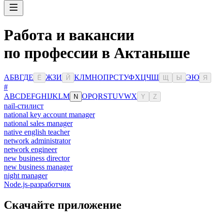
Работа и вакансии
по профессии в Актаныше
А
Б
В
Г
Д
Е
Ж
З
И
К
Л
М
Н
О
П
Р
С
Т
У
Ф
Х
Ц
Ч
Ш
Э
Ю
Ё
Й
Щ
Ы
Я
#
A
B
C
D
E
F
G
H
I
J
K
L
M
O
P
Q
R
S
T
U
V
W
X
N
Y
Z
nail-стилист
national key account manager
national sales manager
native english teacher
network administrator
network engineer
new business director
new business manager
night manager
Node.js-разработчик
Скачайте приложение