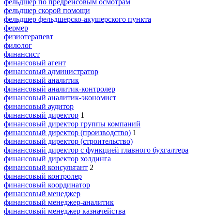
фельдшер по предрейсовым осмотрам
фельдшер скорой помощи
фельдшер фельдшерско-акушерского пункта
фермер
физиотерапевт
филолог
финансист
финансовый агент
финансовый администратор
финансовый аналитик
финансовый аналитик-контролер
финансовый аналитик-экономист
финансовый аудитор
финансовый директор
1
финансовый директор группы компаний
финансовый директор (производство)
1
финансовый директор (строительство)
финансовый директор с функцией главного бухгалтера
финансовый директор холдинга
финансовый консультант
2
финансовый контролер
финансовый координатор
финансовый менеджер
финансовый менеджер-аналитик
финансовый менеджер казначейства