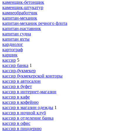
каменщик-бетонщик
каменщик-штукатур
камнеобработчик
капитан-механик
капитан-механик речного флота
капитан-наставник
капитан судна
капитан яхты
кардиолог
картограф
карщик
кассир
5
кассир банка
1
кассир-букмекер
кассир букмекерской конторы
кассир в автосалон
кассир в буфет
кассир в интернет-магазин
кассир в кафе
кассир в кофейню
кассир в магазин одежды
1
кассир в ночной клуб
кассир в отделение банка
кассир в офис
кассир в пиццерию