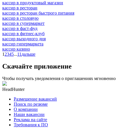
кассир в продуктовый магазин
кассир в ресторан
кассир в ресторан быстрого питания
кассир в столовую
кассир в супермаркет
кассир в фаст-фуд
кассир в фитнес-клуб
кассир выходного дня
кассир гипермаркета
кассир казино
1
2
3
4
5
...
11
дальше
Скачайте приложение
Чтобы получать уведомления о приглашениях мгновенно
HeadHunter
Размещение вакансий
Поиск по резюме
О компании
Наши вакансии
Реклама на сайте
Требования к ПО