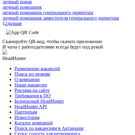
личный повар
личный помощник
личный помощник генерального директора
личный помощник заместителя генерального директора
1
2
дальше
Сканируйте QR-код, чтобы скачать приложение
И чаты с работодателями всегда будут под рукой
HeadHunter
Размещение вакансий
Поиск по резюме
О компании
Наши вакансии
Реклама на сайте
Требования к ПО
Безопасный HeadHunter
HeadHunter API
Партнерам
Инвесторам
Каталог компаний
Поиск по вакансиям в Актаныше
Сетка: соцсеть для нетворкинга