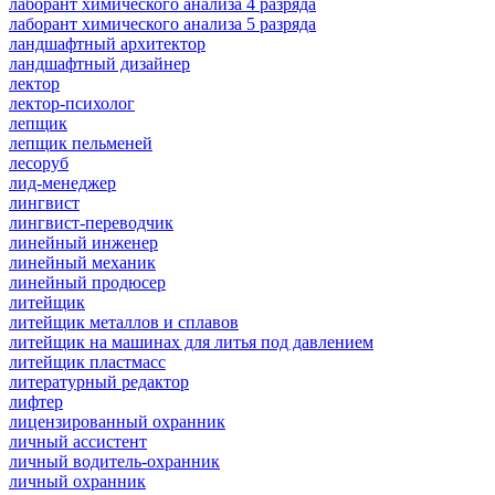
лаборант химического анализа 4 разряда
лаборант химического анализа 5 разряда
ландшафтный архитектор
ландшафтный дизайнер
лектор
лектор-психолог
лепщик
лепщик пельменей
лесоруб
лид-менеджер
лингвист
лингвист-переводчик
линейный инженер
линейный механик
линейный продюсер
литейщик
литейщик металлов и сплавов
литейщик на машинах для литья под давлением
литейщик пластмасс
литературный редактор
лифтер
лицензированный охранник
личный ассистент
личный водитель-охранник
личный охранник