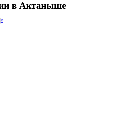
сии в Актаныше
#