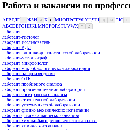
Работа и вакансии по профес
А
Б
В
Г
Д
Е
Ж
З
И
К
М
Н
О
П
Р
С
Т
У
Ф
Х
Ц
Ч
Ш
Э
Ю
Ё
Й
Л
Щ
Ы
Я
A
B
C
D
E
F
G
H
I
J
K
L
M
N
O
P
Q
R
S
T
U
V
W
X
Y
Z
лаборант
лаборант-гистолог
лаборант-исследователь
лаборант КДЛ
лаборант клинико-диагностической лаборатории
лаборант-металлограф
лаборант-микробиолог
лаборант микробиологической лаборатории
лаборант на производство
лаборант ОТК
лаборант пробирного анализа
лаборант производственной лаборатории
лаборант спектрального анализа
лаборант строительной лаборатории
лаборант углехимической лаборатории
лаборант физико-механических испытаний
лаборант физико-химического анализа
лаборант химико-бактериологического анализа
лаборант химического анализа