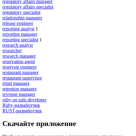
regulatory affairs manager
regulatory affairs specialist
regulatory specialist
relationship manager
release engineer
reporting analyst
1
reporting manager
reporting specialist
1
research analyst
researcher
research manager
reservation agent
reservoir engineer
restaurant manager
restaurant supervisor
retail manager
retention manager
revenue manager
ruby on rails developer
Ruby-разработчик
RUST-разработчик
Скачайте приложение