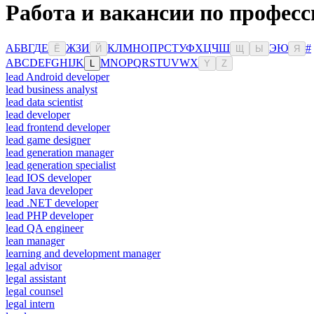
Работа и вакансии по профес
А
Б
В
Г
Д
Е
Ж
З
И
К
Л
М
Н
О
П
Р
С
Т
У
Ф
Х
Ц
Ч
Ш
Э
Ю
#
Ё
Й
Щ
Ы
Я
A
B
C
D
E
F
G
H
I
J
K
M
N
O
P
Q
R
S
T
U
V
W
X
L
Y
Z
lead Android developer
lead business analyst
lead data scientist
lead developer
lead frontend developer
lead game designer
lead generation manager
lead generation specialist
lead IOS developer
lead Java developer
lead .NET developer
lead PHP developer
lead QA engineer
lean manager
learning and development manager
legal advisor
legal assistant
legal counsel
legal intern