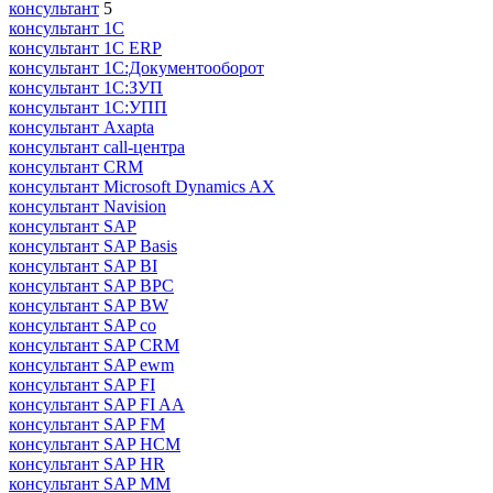
консультант
5
консультант 1С
консультант 1С ERP
консультант 1С:Документооборот
консультант 1С:ЗУП
консультант 1С:УПП
консультант Axapta
консультант call-центра
консультант CRM
консультант Microsoft Dynamics AX
консультант Navision
консультант SAP
консультант SAP Basis
консультант SAP BI
консультант SAP BPC
консультант SAP BW
консультант SAP co
консультант SAP CRM
консультант SAP ewm
консультант SAP FI
консультант SAP FI AA
консультант SAP FM
консультант SAP HCM
консультант SAP HR
консультант SAP MM