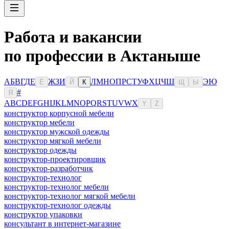
Работа и вакансии
по профессии в Актаныше
А
Б
В
Г
Д
Е
Ж
З
И
Л
М
Н
О
П
Р
С
Т
У
Ф
Х
Ц
Ч
Ш
Э
Ю
Ё
Й
К
Щ
Ы
#
Я
A
B
C
D
E
F
G
H
I
J
K
L
M
N
O
P
Q
R
S
T
U
V
W
X
Y
Z
конструктор корпусной мебели
конструктор мебели
конструктор мужской одежды
конструктор мягкой мебели
конструктор одежды
конструктор-проектировщик
конструктор-разработчик
конструктор-технолог
конструктор-технолог мебели
конструктор-технолог мягкой мебели
конструктор-технолог одежды
конструктор упаковки
консультaнт в интернет-мaгазине