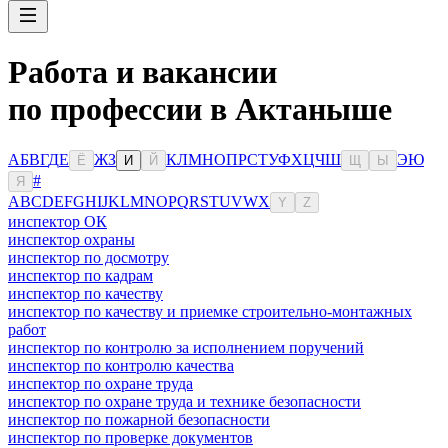
Работа и вакансии
по профессии в Актаныше
А
Б
В
Г
Д
Е
Ж
З
К
Л
М
Н
О
П
Р
С
Т
У
Ф
Х
Ц
Ч
Ш
Э
Ю
Ё
И
Й
Щ
Ы
#
Я
A
B
C
D
E
F
G
H
I
J
K
L
M
N
O
P
Q
R
S
T
U
V
W
X
Y
Z
инспектор ОК
инспектор охраны
инспектор по досмотру
инспектор по кадрам
инспектор по качеству
инспектор по качеству и приемке строительно-монтажных
работ
инспектор по контролю за исполнением поручений
инспектор по контролю качества
инспектор по охране труда
инспектор по охране труда и технике безопасности
инспектор по пожарной безопасности
инспектор по проверке документов