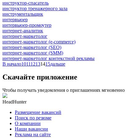
инструктор-спасатель
инструктор тренажерного зала
инструментальщик
интервьюер
интервьюер-промоутер
интернет-аналитик
интернет-маркетолог
интернет-маркетолог (e-commerce)
интернет-маркетолог (SEO)
интернет-маркетолог (SMM)
интернет-маркетолог контекстной рекламы
В начало
10
11
12
13
14
15
дальше
Скачайте приложение
Чтобы получать уведомления о приглашениях мгновенно
HeadHunter
Размещение вакансий
Поиск по резюме
О компании
Наши вакансии
Реклама на сайте