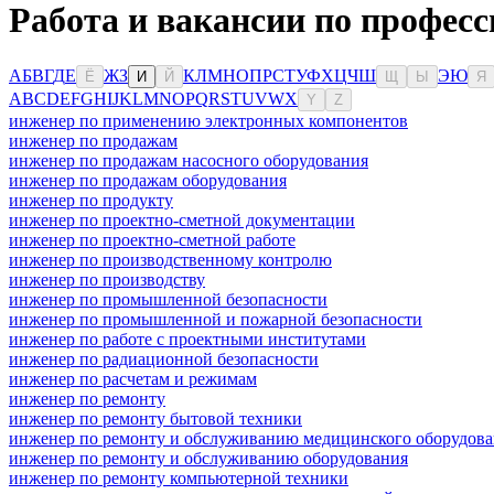
Работа и вакансии по профес
А
Б
В
Г
Д
Е
Ж
З
К
Л
М
Н
О
П
Р
С
Т
У
Ф
Х
Ц
Ч
Ш
Э
Ю
Ё
И
Й
Щ
Ы
Я
A
B
C
D
E
F
G
H
I
J
K
L
M
N
O
P
Q
R
S
T
U
V
W
X
Y
Z
инженер по применению электронных компонентов
инженер по продажам
инженер по продажам насосного оборудования
инженер по продажам оборудования
инженер по продукту
инженер по проектно-сметной документации
инженер по проектно-сметной работе
инженер по производственному контролю
инженер по производству
инженер по промышленной безопасности
инженер по промышленной и пожарной безопасности
инженер по работе с проектными институтами
инженер по радиационной безопасности
инженер по расчетам и режимам
инженер по ремонту
инженер по ремонту бытовой техники
инженер по ремонту и обслуживанию медицинского оборудов
инженер по ремонту и обслуживанию оборудования
инженер по ремонту компьютерной техники