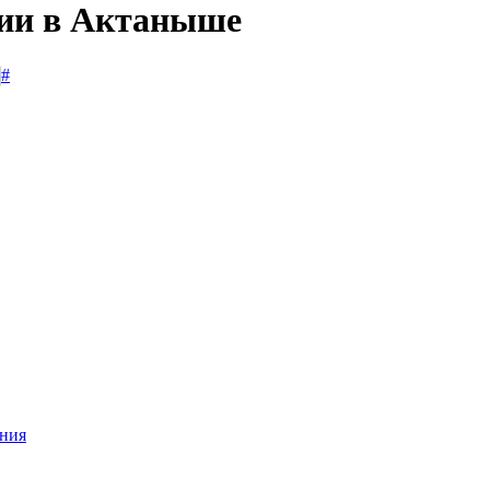
сии в Актаныше
#
ания