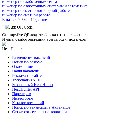
инженер по слаботочным сетям
инженер по слаботочным системам и автоматике
инженер по сметно-договорной работе
инженер по сметной работе
В начало
5
6
7
8
9
...
15
дальше
Сканируйте QR-код, чтобы скачать приложение
И чаты с работодателями всегда будут под рукой
HeadHunter
Размещение вакансий
Поиск по резюме
О компании
Наши вакансии
Реклама на сайте
Требования к ПО
Безопасный HeadHunter
HeadHunter API
Партнерам
Инвесторам
Каталог компаний
Поиск по вакансиям в Актаныше
Сетка: соцсеть для нетворкинга