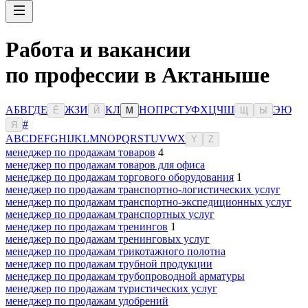
Работа и вакансии
по профессии в Актаныше
А
Б
В
Г
Д
Е
Ж
З
И
К
Л
Н
О
П
Р
С
Т
У
Ф
Х
Ц
Ч
Ш
Э
Ю
Ё
Й
М
Щ
Ы
#
Я
A
B
C
D
E
F
G
H
I
J
K
L
M
N
O
P
Q
R
S
T
U
V
W
X
Y
Z
менеджер по продажам товаров
4
менеджер по продажам товаров для офиса
менеджер по продажам торгового оборудования
1
менеджер по продажам транспортно-логистических услуг
менеджер по продажам транспортно-экспедиционных услуг
менеджер по продажам транспортных услуг
менеджер по продажам тренингов
1
менеджер по продажам тренинговых услуг
менеджер по продажам трикотажного полотна
менеджер по продажам трубной продукции
менеджер по продажам трубопроводной арматуры
менеджер по продажам туристических услуг
менеджер по продажам удобрений