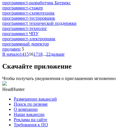
программист-разработчик Битрикс
программист-стажер
программист-схемотехник
программист-тестировщик
программист технической поддержки
программист-технолог
программист ЧПУ
программист-электронщик
программный директор
продавец
5
В начало
14
15
16
17
18
...
22
дальше
Скачайте приложение
Чтобы получать уведомления о приглашениях мгновенно
HeadHunter
Размещение вакансий
Поиск по резюме
О компании
Наши вакансии
Реклама на сайте
Требования к ПО