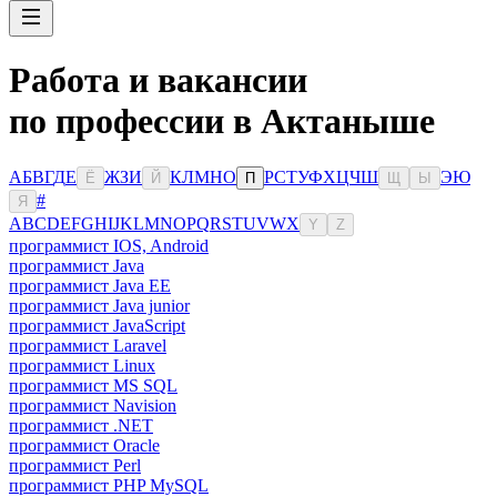
Работа и вакансии
по профессии в Актаныше
А
Б
В
Г
Д
Е
Ж
З
И
К
Л
М
Н
О
Р
С
Т
У
Ф
Х
Ц
Ч
Ш
Э
Ю
Ё
Й
П
Щ
Ы
#
Я
A
B
C
D
E
F
G
H
I
J
K
L
M
N
O
P
Q
R
S
T
U
V
W
X
Y
Z
программист IOS, Android
программист Java
программист Java EE
программист Java junior
программист JavaScript
программист Laravel
программист Linux
программист MS SQL
программист Navision
программист .NET
программист Oracle
программист Perl
программист PHP MySQL