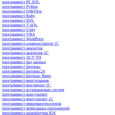
программист PL SQL
программист Python
программист QlikView
программист Ruby
программист SQL
программист T-SQL
программист Unity
программист VBA
программист WordPress
программист-администратор 1С
программист-аналитик
программист-аналитик 1С
программист АСУ ТП
программист баз данных
программист Битрикс
программист Битрикс24
программист Битрикс Bitrix
программист-верстальщик
программист-внедренец 1С
программист встраиваемых систем
программист-консультант
программист-консультант 1C
программист микроконтроллеров
программист мобильных приложений
программист-разработчик IOS