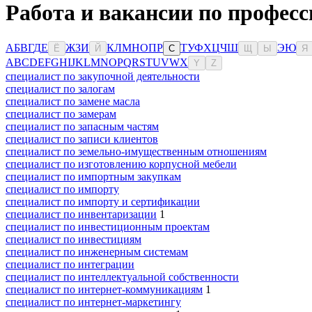
Работа и вакансии по профес
А
Б
В
Г
Д
Е
Ж
З
И
К
Л
М
Н
О
П
Р
Т
У
Ф
Х
Ц
Ч
Ш
Э
Ю
Ё
Й
С
Щ
Ы
Я
A
B
C
D
E
F
G
H
I
J
K
L
M
N
O
P
Q
R
S
T
U
V
W
X
Y
Z
специалист по закупочной деятельности
специалист по залогам
специалист по замене масла
специалист по замерам
специалист по запасным частям
специалист по записи клиентов
специалист по земельно-имущественным отношениям
специалист по изготовлению корпусной мебели
специалист по импортным закупкам
специалист по импорту
специалист по импорту и сертификации
специалист по инвентаризации
1
специалист по инвестиционным проектам
специалист по инвестициям
специалист по инженерным системам
специалист по интеграции
специалист по интеллектуальной собственности
специалист по интернет-коммуникациям
1
специалист по интернет-маркетингу