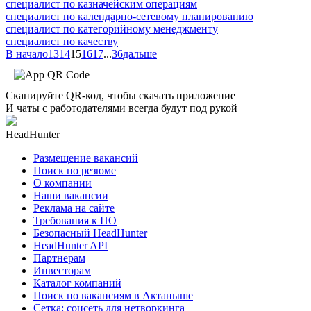
специалист по казначейским операциям
специалист по календарно-сетевому планированию
специалист по категорийному менеджменту
специалист по качеству
В начало
13
14
15
16
17
...
36
дальше
Сканируйте QR-код, чтобы скачать приложение
И чаты с работодателями всегда будут под рукой
HeadHunter
Размещение вакансий
Поиск по резюме
О компании
Наши вакансии
Реклама на сайте
Требования к ПО
Безопасный HeadHunter
HeadHunter API
Партнерам
Инвесторам
Каталог компаний
Поиск по вакансиям в Актаныше
Сетка: соцсеть для нетворкинга