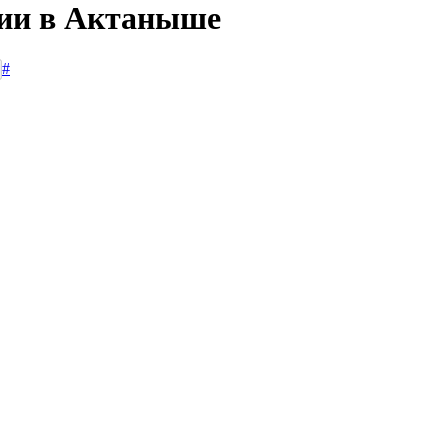
сии в Актаныше
#