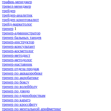
трафик-менеджер
тревел-менеджер
трейдер
трейдер-аналитик
трейдер криптовалют
трейд-маркетолог
тренер
1
тренер-администратор
тренер бальных танцев
тренер-инструктор
тренер-консультант
тренер-косметолог
тренер-методист
тренер-методолог
тренер-наставник
тренер отдела продаж
тренер по аквааэробике
тренер по акробатике
тренер по боксу
тренер по волейболу
тренер по дзюдо
тренер по единоборствам
тренер по каратэ
тренер по кроссфиту
тренер по ментальной арифметике