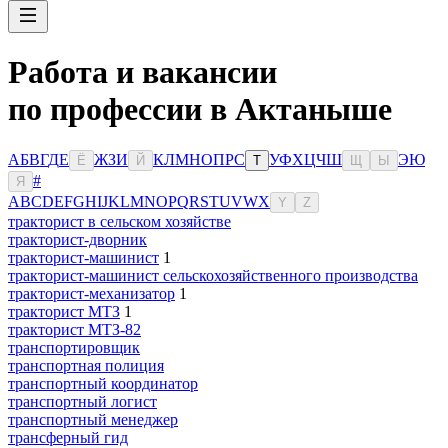
Работа и вакансии
по профессии в Актаныше
А
Б
В
Г
Д
Е
Ж
З
И
К
Л
М
Н
О
П
Р
С
У
Ф
Х
Ц
Ч
Ш
Э
Ю
Ё
Й
Т
Щ
Ы
#
Я
A
B
C
D
E
F
G
H
I
J
K
L
M
N
O
P
Q
R
S
T
U
V
W
X
Y
Z
тракторист в сельском хозяйстве
тракторист-дворник
тракторист-машинист
1
тракторист-машинист сельскохозяйственного производства
тракторист-механизатор
1
тракторист МТЗ
1
тракторист МТЗ-82
транспортировщик
транспортная полиция
транспортный координатор
транспортный логист
транспортный менеджер
трансферный гид