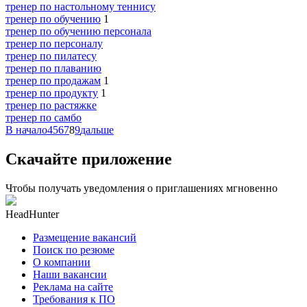
тренер по настольному теннису
тренер по обучению
1
тренер по обучению персонала
тренер по персоналу
тренер по пилатесу
тренер по плаванию
тренер по продажам
1
тренер по продукту
1
тренер по растяжке
тренер по самбо
В начало
4
5
6
7
8
9
дальше
Скачайте приложение
Чтобы получать уведомления о приглашениях мгновенно
HeadHunter
Размещение вакансий
Поиск по резюме
О компании
Наши вакансии
Реклама на сайте
Требования к ПО