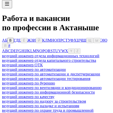
Работа и вакансии
по профессии в Актаныше
А
Б
Г
Д
Е
Ж
З
И
К
Л
М
Н
О
П
Р
С
Т
У
Ф
Х
Ц
Ч
Ш
Э
Ю
В
Ё
Й
Щ
Ы
#
Я
A
B
C
D
E
F
G
H
I
J
K
L
M
N
O
P
Q
R
S
T
U
V
W
X
Y
Z
ведущий инженер отдела информационных технологий
ведущий инженер отдела капитального строительства
ведущий инженер ОТК
ведущий инженер по автоматизации
ведущий инженер по автоматизации и диспетчеризации
ведущий инженер по автоматизации тестирования
ведущий инженер по бурению
ведущий инженер по вентиляции и кондиционированию
ведущий инженер по информационной безопасности
ведущий инженер по качеству
ведущий инженер по надзору за строительством
ведущий инженер по наладке и испытаниям
ведущий инженер по охране труда и промышленной