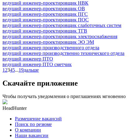
ведущий инженер-проектировщик НВК
ведущий инженер-проектировщик ОВ
ведущий инженер-проектировщик ПГС
ведущий инженер-проектировщик ПОС
ведущий инженер-проектировщик слаботочных систем
ведущий инженер-проектировщик ТГВ
ведущий инженер-проектировщик электроснабжения
ведущий инженер-проектировщик ЭО ЭМ
ведущий инженер производственного отдела
ведущий инженер производственно технического отдела
ведущий инженер ПТО
ведущий инженер ПТО сметчик
1
2
3
4
5
...
19
дальше
Скачайте приложение
Чтобы получать уведомления о приглашениях мгновенно
HeadHunter
Размещение вакансий
Поиск по резюме
О компании
Наши вакансии