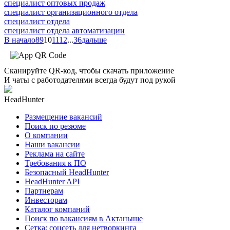
специалист оптовых продаж
специалист организационного отдела
специалист отдела
специалист отдела автоматизации
В начало
8
9
10
11
12
...
36
дальше
Сканируйте QR-код, чтобы скачать приложение
И чаты с работодателями всегда будут под рукой
HeadHunter
Размещение вакансий
Поиск по резюме
О компании
Наши вакансии
Реклама на сайте
Требования к ПО
Безопасный HeadHunter
HeadHunter API
Партнерам
Инвесторам
Каталог компаний
Поиск по вакансиям в Актаныше
Сетка: соцсеть для нетворкинга