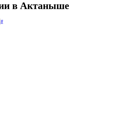
сии в Актаныше
#