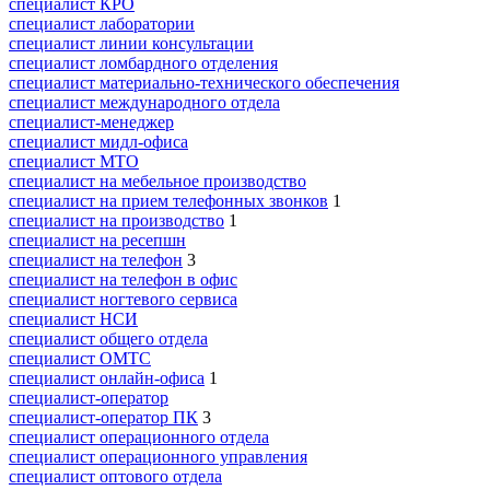
специалист КРО
специалист лаборатории
специалист линии консультации
специалист ломбардного отделения
специалист материально-технического обеспечения
специалист международного отдела
специалист-менеджер
специалист мидл-офиса
специалист МТО
специалист на мебельное производство
специалист на прием телефонных звонков
1
специалист на производство
1
специалист на ресепшн
специалист на телефон
3
специалист на телефон в офис
специалист ногтевого сервиса
специалист НСИ
специалист общего отдела
специалист ОМТС
специалист онлайн-офиса
1
специалист-оператор
специалист-оператор ПК
3
специалист операционного отдела
специалист операционного управления
специалист оптового отдела