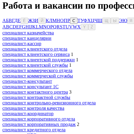
Работа и вакансии по профес
А
Б
В
Г
Д
Е
Ж
З
И
К
Л
М
Н
О
П
Р
Т
У
Ф
Х
Ц
Ч
Ш
Э
Ю
Ё
Й
С
Щ
Ы
Я
A
B
C
D
E
F
G
H
I
J
K
L
M
N
O
P
Q
R
S
T
U
V
W
X
Y
Z
специалист казначейства
специалист канцелярии
специалист-кассир
специалист клиентского отдела
специалист клиентского сервиса
1
специалист клиентской поддержки
1
специалист клиентской службы
1
специалист коммерческого отдела
специалист коммерческой службы
специалист-консультант
специалист консультант 1С
специалист контактного центра
3
специалист контрактной службы
специалист контрольно-ревизионного отдела
специалист контроля качества
специалист-координатор
специалист корпоративного отдела
специалист корпоративных продаж
2
специалист кредитного отдела